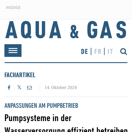
ANZEIGE
DE
FR
IT
Toggle
navigation
FACHARTIKEL
14. Oktober 2024
ANPASSUNGEN AM PUMPBETRIEB
Pumpsysteme in der
Wasserversorgung effizient betreiben