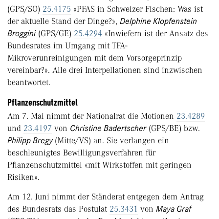
(GPS/SO)
25.4175
«PFAS in Schweizer Fischen: Was ist
der aktuelle Stand der Dinge?»,
Delphine Klopfenstein
Broggini
(GPS/GE)
25.4294
«Inwiefern ist der Ansatz des
Bundes­rates im Umgang mit TFA-
Mikroverunreinigungen mit dem Vorsorgeprinzip
vereinbar?». Alle drei Interpellationen sind inzwischen
beantwortet.
Pflanzenschutzmittel
Am 7. Mai nimmt der Nationalrat die Motionen
23.4289
und
23.4197
von
Christine Badertscher
(GPS/BE) bzw.
Philipp Bregy
(Mitte/VS) an. Sie verlangen ein
beschleunigtes Bewilligungsverfahren für
Pflanzenschutzmittel «mit Wirkstoffen mit geringen
Risiken».
Am 12. Juni nimmt der Ständerat entgegen dem Antrag
des Bundesrats das Postulat
25.3431
von
Maya Graf