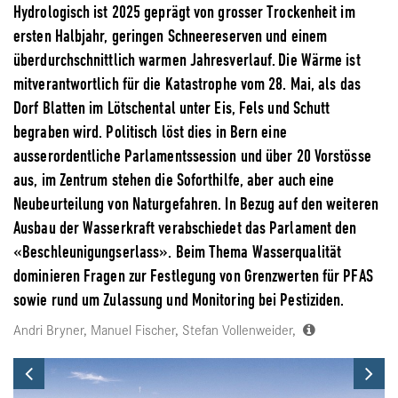
Hydrologisch ist 2025 geprägt von grosser Trockenheit im
ersten Halbjahr, geringen Schneereserven und einem
überdurchschnittlich warmen Jahresverlauf. Die Wärme ist
mitverantwortlich für die Katastrophe vom 28. Mai, als das
Dorf Blatten im Lötschental unter Eis, Fels und Schutt
begraben wird. Politisch löst dies in Bern eine
ausserordentliche Parlamentssession und über 20 Vorstösse
aus, im Zentrum stehen die Soforthilfe, aber auch eine
Neubeurteilung von Naturgefahren. In Bezug auf den weiteren
Ausbau der Wasserkraft verabschiedet das Parlament den
«Beschleunigungserlass». Beim Thema Wasserqualität
dominieren Fragen zur Festlegung von Grenzwerten für PFAS
sowie rund um Zulassung und Monitoring bei Pestiziden.
Andri Bryner, Manuel Fischer, Stefan Vollenweider,
Previous
Ne