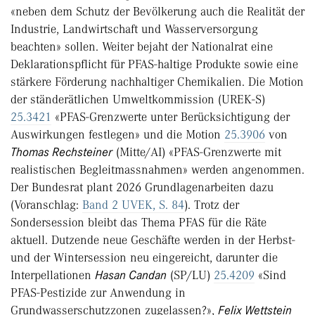
«neben dem Schutz der Bevölkerung auch die Realität der
Industrie, Landwirtschaft und Wasserversorgung
beachten» sollen. Weiter bejaht der Nationalrat eine
Deklarationspflicht für PFAS-haltige Produkte sowie eine
stärkere Förderung nachhaltiger Chemikalien. Die Motion
der ständerätlichen Umweltkommission (UREK-S)
25.3421
«PFAS-Grenzwerte unter Berücksichtigung der
Auswirkungen festlegen» und die Motion
25.3906
von
Thomas Rechsteiner
(Mitte/AI) «PFAS-Grenzwerte mit
realistischen Begleitmassnahmen» werden angenommen.
Der Bundesrat plant 2026 Grundlagenarbeiten dazu
(Voranschlag:
Band 2 UVEK, S. 84
). Trotz der
Sondersession bleibt das Thema PFAS für die Räte
aktuell. Dutzende neue Geschäfte werden in der Herbst-
und der Wintersession neu eingereicht, darunter die
Interpellationen
Hasan Candan
(SP/LU)
25.4209
«Sind
PFAS-Pestizide zur Anwendung in
Grundwasserschutzzonen zugelassen?»,
Felix Wettstein