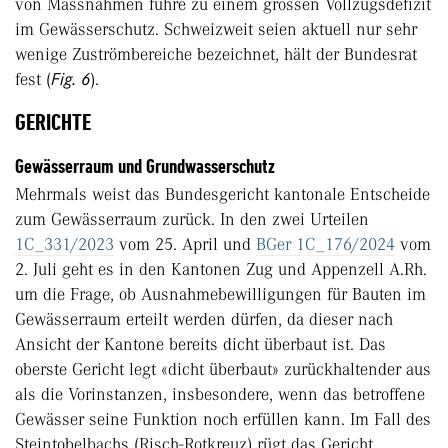
von Massnahmen führe zu einem grossen Vollzugsdefizit
im Gewässerschutz. Schweizweit seien aktuell nur sehr
wenige Zuströmbereiche bezeichnet, hält der Bundesrat
fest (
Fig. 6
).
GERICHTE
Gewässerraum und Grundwasserschutz
Mehrmals weist das Bundesgericht kantonale Entscheide
zum Gewässerraum zurück. In den zwei Urteilen
1C_331/2023
vom 25. April und
BGer 1C_176/2024
vom
2. Juli geht es in den Kantonen Zug und Appenzell A.Rh.
um die Frage, ob Ausnahmebewilligungen für Bauten im
Gewässerraum erteilt werden dürfen, da dieser nach
Ansicht der Kantone bereits dicht überbaut ist. Das
oberste Gericht legt «dicht überbaut» zurückhaltender aus
als die Vorinstanzen, insbesondere, wenn das betroffene
Gewässer seine Funktion noch erfüllen kann. Im Fall des
Steintobelbachs (Risch-Rotkreuz) rügt das Gericht