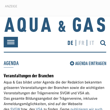
ANZEIGE
DE
FR
IT
Toggle
navigation
AGENDA
AGENDA EINTRAGEN
Veranstaltungen der Branchen
Aqua & Gas bildet unter Agenda die der Redaktion bekannten
grösseren Veranstaltungen der Branchen sowie die wichtigsten
Veranstaltungen der Trägervereine SVGW und VSA ab.
Das gesamte Bildungsangebot der Trägervereine, inklusive
Anmeldungsmöglichkeiten, sind auf der Webseite
des
SVGW
bzw. des
VSA
zu finden. Gerne
publizieren wir auch