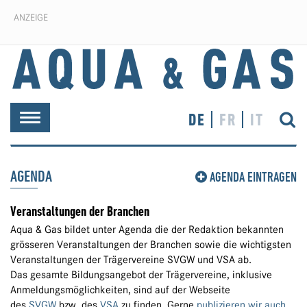
ANZEIGE
DE
FR
IT
Toggle
navigation
AGENDA
AGENDA EINTRAGEN
Veranstaltungen der Branchen
Aqua & Gas bildet unter Agenda die der Redaktion bekannten
grösseren Veranstaltungen der Branchen sowie die wichtigsten
Veranstaltungen der Trägervereine SVGW und VSA ab.
Das gesamte Bildungsangebot der Trägervereine, inklusive
Anmeldungsmöglichkeiten, sind auf der Webseite
des
SVGW
bzw. des
VSA
zu finden. Gerne
publizieren wir auch