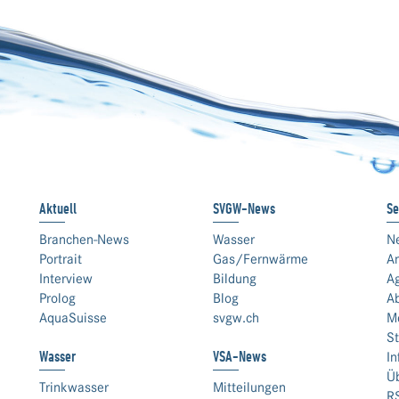
Aktuell
SVGW-News
Se
Branchen-News
Wasser
N
Portrait
Gas/Fernwärme
An
Interview
Bildung
A
Prolog
Blog
A
AquaSuisse
svgw.ch
M
St
Wasser
VSA-News
In
Ü
Trinkwasser
Mitteilungen
R