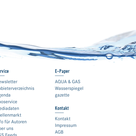
rvice
E-Paper
ewsletter
AQUA & GAS
bieterverzeichnis
Wasserspiegel
genda
gazette
boservice
Kontakt
ediadaten
ellenmarkt
Kontakt
fo für Autoren
Impressum
ber uns
AGB
SS Feeds