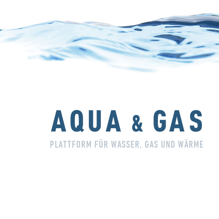
PLATTFORM FÜR WASSER, GAS UND WÄRME