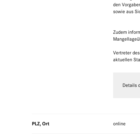
den Vorgabe
sowie aus Si
Zudem inform
Mangellageüb
Vertreter de
aktuellen St
Details 
PLZ, Ort
online