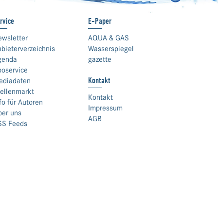
rvice
E-Paper
ewsletter
AQUA & GAS
bieterverzeichnis
Wasserspiegel
genda
gazette
boservice
Kontakt
ediadaten
ellenmarkt
Kontakt
fo für Autoren
Impressum
ber uns
AGB
SS Feeds