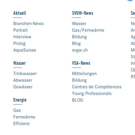
Aktuell
SVGW-News
Se
Branchen-News
Wasser
N
Portrait
Gas/Fernwärme
An
Interview
Bildung
A
Prolog
Blog
A
AquaSuisse
svgw.ch
M
St
Wasser
VSA-News
In
Ü
Trinkwasser
Mitteilungen
R
Abwasser
Bildung
Gewässer
Centres de Compétences
Young Professionals
Energie
BLOG
Gas
Fernwärme
Effizienz