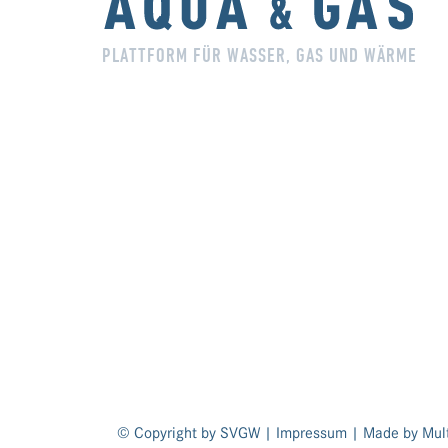
PLATTFORM FÜR WASSER, GAS UND WÄRME
© Copyright by SVGW |
Impressum
| Made by
Mult