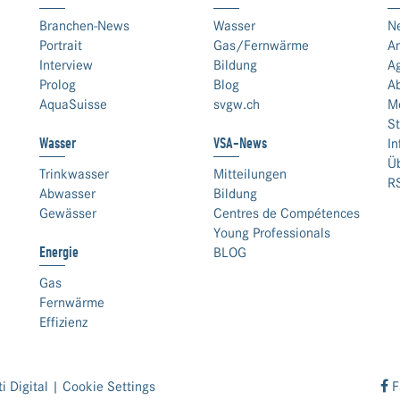
Branchen-News
Wasser
N
Portrait
Gas/Fernwärme
An
Interview
Bildung
A
Prolog
Blog
A
AquaSuisse
svgw.ch
M
St
Wasser
VSA-News
In
Ü
Trinkwasser
Mitteilungen
R
Abwasser
Bildung
Gewässer
Centres de Compétences
Young Professionals
Energie
BLOG
Gas
Fernwärme
Effizienz
i Digital
|
Cookie Settings
F