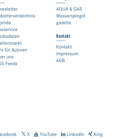
ewsletter
AQUA & GAS
bieterverzeichnis
Wasserspiegel
genda
gazette
boservice
Kontakt
ediadaten
ellenmarkt
Kontakt
fo für Autoren
Impressum
ber uns
AGB
SS Feeds
acebook
X
YouTube
LinkedIn
Xing