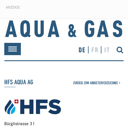
ANZEIGE
DE
FR
IT
Toggle
navigation
HFS AQUA AG
ZURÜCK ZUM ANBIETERVERZEICHNIS
Bürglistrasse 31