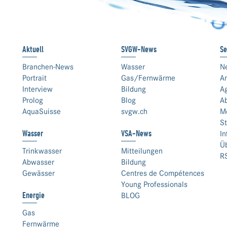
Aktuell
SVGW-News
Se
Branchen-News
Wasser
N
Portrait
Gas/Fernwärme
An
Interview
Bildung
A
Prolog
Blog
A
AquaSuisse
svgw.ch
M
St
Wasser
VSA-News
In
Ü
Trinkwasser
Mitteilungen
R
Abwasser
Bildung
Gewässer
Centres de Compétences
Young Professionals
Energie
BLOG
Gas
Fernwärme