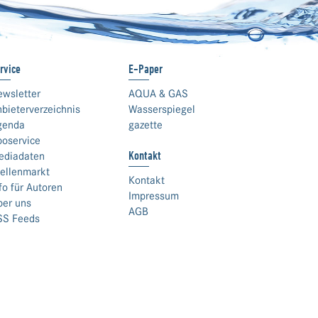
rvice
E-Paper
ewsletter
AQUA & GAS
bieterverzeichnis
Wasserspiegel
genda
gazette
boservice
Kontakt
ediadaten
ellenmarkt
Kontakt
fo für Autoren
Impressum
ber uns
AGB
SS Feeds