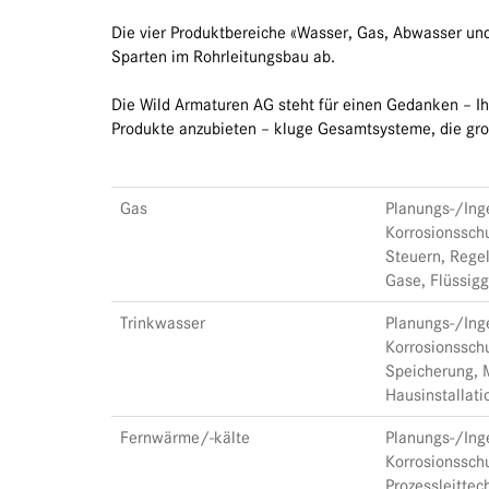
Die vier Produktbereiche «Wasser, Gas, Abwasser un
Sparten im Rohrleitungsbau ab.
Die Wild Armaturen AG steht für einen Gedanken – Ihn
Produkte anzubieten – kluge Gesamtsysteme, die gr
Gas
Planungs-/Inge
Korrosionssch
Steuern, Regel
Gase, Flüssigg
Trinkwasser
Planungs-/Inge
Korrosionssch
Speicherung, M
Hausinstallati
Fernwärme/-kälte
Planungs-/Inge
Korrosionssch
Prozessleittec