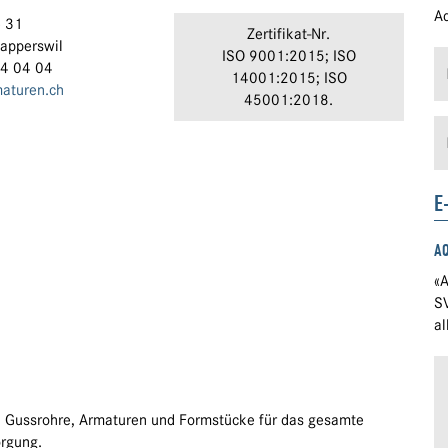
Ad
e 31
Zertifikat-Nr.
apperswil
ISO 9001:2015; ISO
24 04 04
14001:2015; ISO
aturen.ch
45001:2018.
E
A
«A
S
a
AG Gussrohre, Armaturen und Formstücke für das gesamte
rgung.