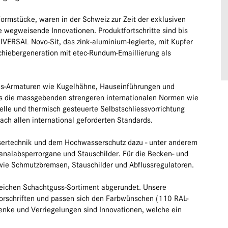
ormstücke, waren in der Schweiz zur Zeit der exklusiven
 wegweisende Innovationen. Produktfortschritte sind bis
ERSAL Novo-Sit, das zink-aluminium-legierte, mit Kupfer
hiebergeneration mit etec-Rundum-Emaillierung als
Gas-Armaturen wie Kugelhähne, Hauseinführungen und
eits die massgebenden strengeren internationalen Normen wie
telle und thermisch gesteuerte Selbstschliessvorrichtung
ach allen international geforderten Standards.
ertechnik und dem Hochwasserschutz dazu - unter anderem
analabsperrorgane und Stauschilder. Für die Becken- und
 wie Schmutzbremsen, Stauschilder und Abflussregulatoren.
eichen Schachtguss-Sortiment abgerundet. Unsere
rschriften und passen sich den Farbwünschen (110 RAL-
enke und Verriegelungen sind Innovationen, welche ein