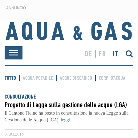
ANNUNCIO
DE
FR
IT
Toggle
navigation
TUTTO
ACQUA POTABILE
ACQUE DI SCARICO
CORPI D’ACQUA
CONSULTAZIONE
Progetto di Legge sulla gestione delle acque (LGA)
Il Cantone Ticino ha posto in consultazione la nuova Legge sulla
Gestione delle Acque (LGA).
leggi ....
31.03.2016