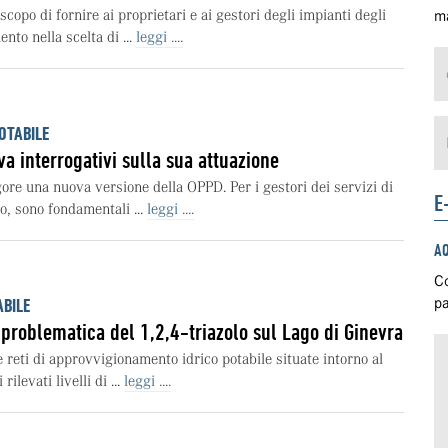
scopo di fornire ai proprietari e ai gestori degli impianti degli
ma
ento nella scelta di ...
leggi ....
OTABILE
a interrogativi sulla sua attuazione
gore una nuova versione della OPPD. Per i gestori dei servizi di
E
, sono fondamentali ...
leggi ....
A
Co
pa
ABILE
 problematica del 1,2,4-triazolo sul Lago di Ginevra
e reti di approvvigionamento idrico potabile situate intorno al
ilevati livelli di ...
leggi ....