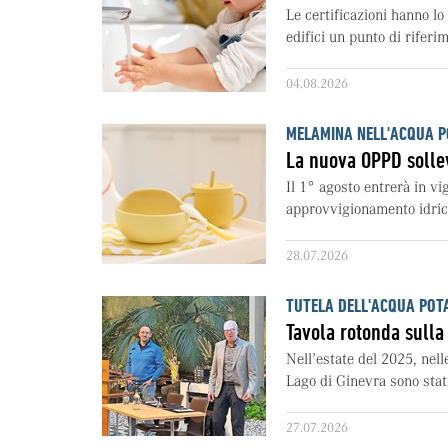
Le certificazioni hanno lo 
edifici un punto di riferim
04.08.2026
MELAMINA NELL'ACQUA P
La nuova OPPD sollev
Il 1° agosto entrerà in vi
approvvigionamento idrico
28.07.2026
TUTELA DELL'ACQUA POT
Tavola rotonda sulla
Nell’estate del 2025, nell
Lago di Ginevra sono stati r
27.07.2026