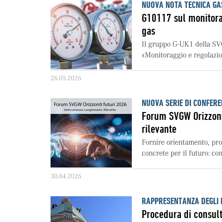
NUOVA NOTA TECNICA GA
G10117 sul monitorag
gas
Il gruppo G-UK1 della SV
«Monitoraggio e regolazio
26.05.2026
NUOVA SERIE DI CONFERE
Forum SVGW Orizzont
rilevante
Fornire orientamento, pro
concrete per il futuro: co
30.04.2026
RAPPRESENTANZA DEGLI 
Procedura di consult