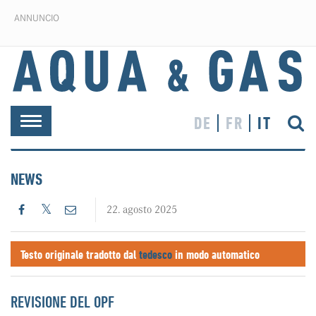
ANNUNCIO
DE
FR
IT
Toggle
navigation
NEWS
22. agosto 2025
Testo originale tradotto dal
tedesco
in modo automatico
REVISIONE DEL OPF