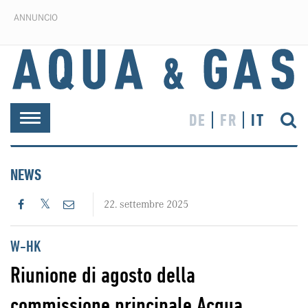
ANNUNCIO
DE
FR
IT
Toggle
navigation
NEWS
22. settembre 2025
W-HK
Riunione di agosto della
commissione principale Acqua