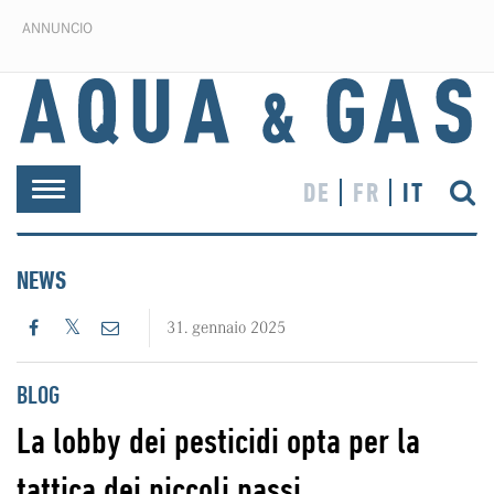
ANNUNCIO
DE
FR
IT
Toggle
navigation
NEWS
31. gennaio 2025
BLOG
La lobby dei pesticidi opta per la
tattica dei piccoli passi