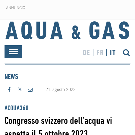
ANNUNCIO
DE
FR
IT
Toggle
navigation
NEWS
21. agosto 2023
ACQUA360
Congresso svizzero dell’acqua vi
aspetta il 5 ottobre 2023