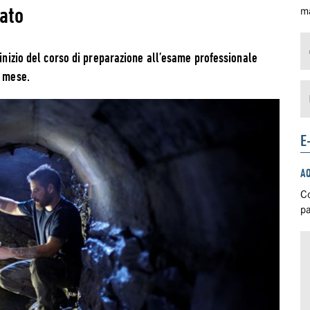
ato
ma
’inizio del corso di preparazione all’esame professionale
e mese.
E
A
Co
pa