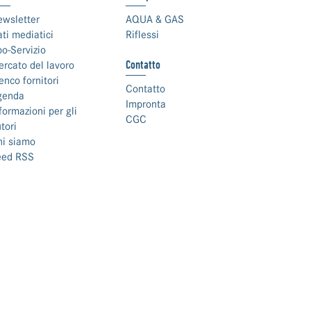
ewsletter
AQUA & GAS
ti mediatici
Riflessi
o-Servizio
Contatto
rcato del lavoro
enco fornitori
Contatto
genda
Impronta
formazioni per gli
CGC
tori
hi siamo
eed RSS