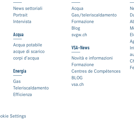
News settoriali
Acqua
N
Portrait
Gas/teleriscaldamento
Da
Intervista
Formazione
Ab
Blog
Me
Acqua
svgw.ch
El
A
Acqua potabile
VSA-News
In
acque di scarico
au
corpi d’acqua
Novità e informazioni
C
Formazione
F
Energia
Centres de Compétences
BLOG
Gas
vsa.ch
Teleriscaldamento
Efficienza
okie Settings