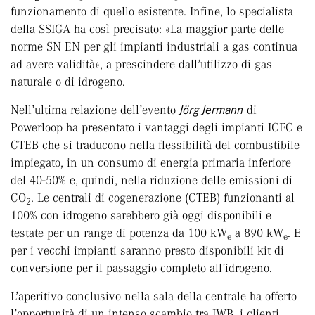
funzionamento di quello esistente. Infine, lo specialista
della SSIGA ha così precisato: «La maggior parte delle
norme SN EN per gli impianti industriali a gas continua
ad avere validità», a prescindere dall’utilizzo di gas
naturale o di idrogeno.
Nell’ultima relazione dell’evento
Jörg Jermann
di
Powerloop ha presentato i vantaggi degli impianti ICFC e
CTEB che si traducono nella flessibilità del combustibile
impiegato, in un consumo di energia primaria inferiore
del 40-50% e, quindi, nella riduzione delle emissioni di
CO
. Le centrali di cogenerazione (CTEB) funzionanti al
2
100% con idrogeno sarebbero già oggi disponibili e
testate per un range di potenza da 100 kW
a 890 kW
. E
e
e
per i vecchi impianti saranno presto disponibili kit di
conversione per il passaggio completo all’idrogeno.
L’aperitivo conclusivo nella sala della centrale ha offerto
l’opportunità di un intenso scambio tra IWB, i clienti