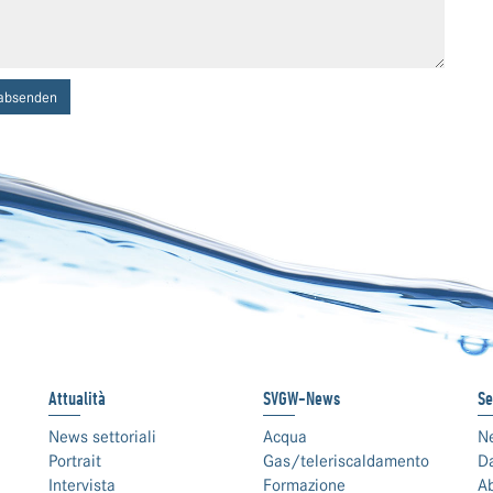
absenden
Attualità
SVGW-News
Se
News settoriali
Acqua
N
Portrait
Gas/teleriscaldamento
Da
Intervista
Formazione
Ab