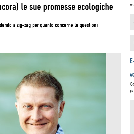
ncora) le sue promesse ecologiche
ma
dendo a zig-zag per quanto concerne le questioni
E
A
Co
pa