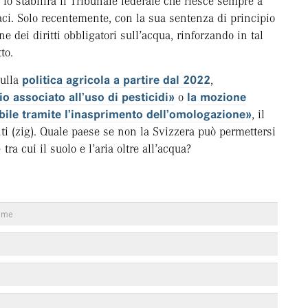
 lo stabilirà il Tribunale federale che riesce sempre a
ci. Solo recentemente, con la sua sentenza di principio
e dei diritti obbligatori sull’acqua, rinforzando in tal
to.
sulla
politica agricola a partire dal 2022
,
io associato all’uso di pesticidi»
o
la mozione
bile tramite l’inasprimento dell’omologazione»
, il
i (zig). Quale paese se non la Svizzera può permettersi
tra cui il suolo e l’aria oltre all’acqua?