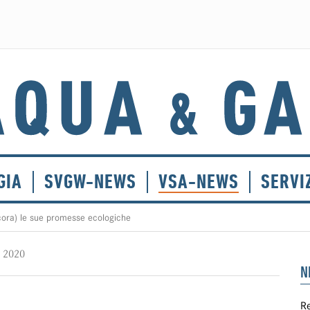
GIA
SVGW-NEWS
VSA-NEWS
SERVI
cora) le sue promesse ecologiche
o 2020
N
Re