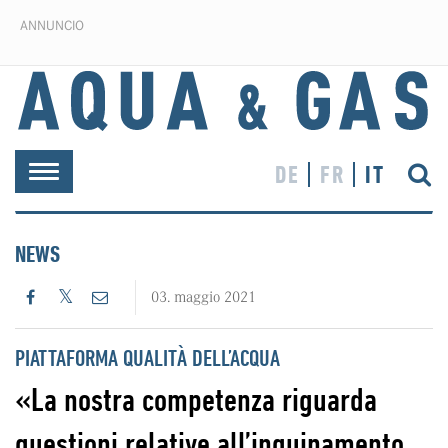
ANNUNCIO
DE
FR
IT
Toggle
navigation
NEWS
03. maggio 2021
PIATTAFORMA QUALITÀ DELL’ACQUA
«La nostra competenza riguarda
questioni relative all’inquinamento