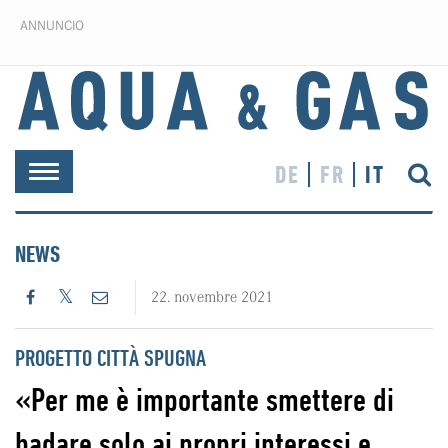
ANNUNCIO
DE
FR
IT
Toggle
navigation
NEWS
22. novembre 2021
PROGETTO CITTÀ SPUGNA
«Per me è importante smettere di
badare solo ai propri interessi e