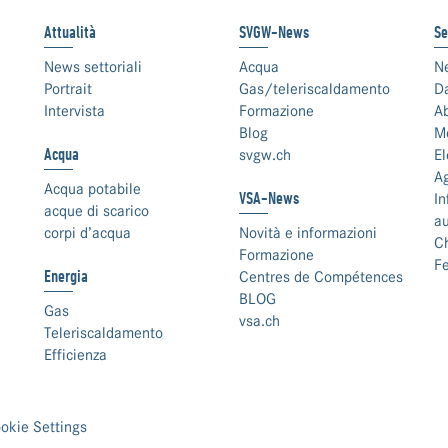
Attualità
SVGW-News
Se
News settoriali
Acqua
N
Portrait
Gas/teleriscaldamento
Da
Intervista
Formazione
Ab
Blog
Me
Acqua
svgw.ch
El
A
Acqua potabile
VSA-News
In
acque di scarico
au
corpi d’acqua
Novità e informazioni
C
Formazione
F
Energia
Centres de Compétences
BLOG
Gas
vsa.ch
Teleriscaldamento
Efficienza
okie Settings