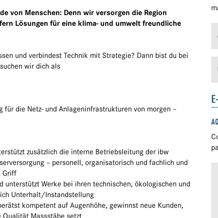
ma
ende von Menschen: Denn wir versorgen die Region
efern Lösungen für eine klima- und umwelt freundliche
essen und verbindest Technik mit Strategie? Dann bist du bei
suchen wir dich als
)
E
g für die Netz- und Anlageninfrastrukturen von morgen –
A
Co
pa
stützt zusätzlich die interne Betriebsleitung der ibw
serversorgung – personell, organisatorisch und fachlich und
 Griff
d unterstützt Werke bei ihren technischen, ökologischen und
ich Unterhalt/Instandstellung
berätst kompetent auf Augenhöhe, gewinnst neue Kunden,
e Qualität Massstäbe setzt