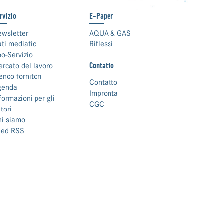
rvizio
E-Paper
ewsletter
AQUA & GAS
ti mediatici
Riflessi
o-Servizio
Contatto
rcato del lavoro
enco fornitori
Contatto
genda
Impronta
formazioni per gli
CGC
tori
hi siamo
eed RSS