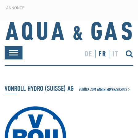
ANNONCE
DE
FR
IT
Toggle
navigation
VONROLL HYDRO (SUISSE) AG
ZURÜCK ZUM ANBIETERVERZEICHNIS