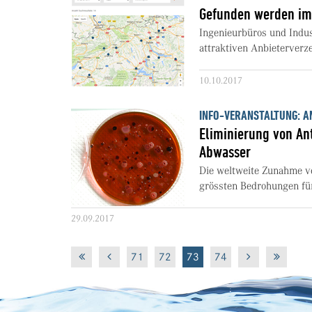
Gefunden werden im
Ingenieurbüros und Indu
attraktiven Anbieterverz
10.10.2017
INFO-VERANSTALTUNG: A
Eliminierung von An
Abwasser
Die weltweite Zunahme vo
grössten Bedrohungen für 
29.09.2017
71
72
73
74