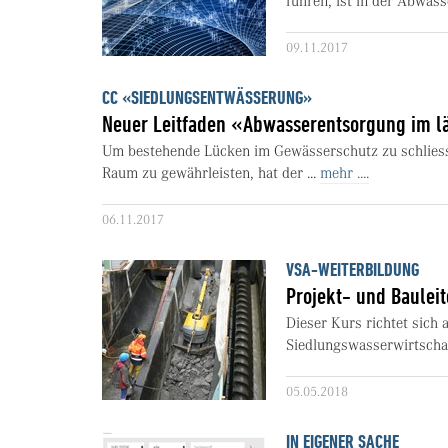
führen, ist in der Abwas­
09.11.2017
CC «SIEDLUNGSENTWÄSSERUNG»
Neuer Leitfaden «Abwasserentsorgung im 
Um bestehende Lücken im Gewässerschutz zu schliess
Raum zu gewährleisten, hat der ...
mehr ....
06.11.2017
VSA-WEITERBILDUNG
Projekt- und Baulei
Dieser Kurs richtet sich 
Siedlungswasserwirtscha
05.05.2018
IN EIGENER SACHE