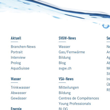
Aktuell
SVGW-News
Se
Branchen-News
Wasser
N
Portrait
Gas/Fernwärme
An
Interview
Bildung
A
Prolog
Blog
A
AquaSuisse
svgw.ch
M
St
Wasser
VSA-News
In
Ü
Trinkwasser
Mitteilungen
R
Abwasser
Bildung
Gewässer
Centres de Compétences
Young Professionals
Energie
BLOG