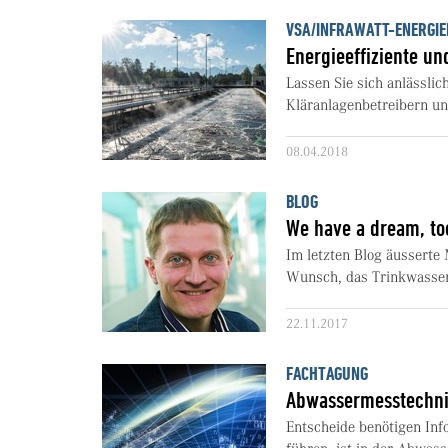
VSA/INFRAWATT-ENERGI
Energieeffiziente un
Lassen Sie sich anlässli
Kläranlagenbetreibern un
08.04.2018
BLOG
We have a dream, to
Im letzten Blog äusserte
Wunsch, das Trinkwasser 
22.11.2017
FACHTAGUNG
Abwassermesstechnik 
Entscheide benötigen Inf