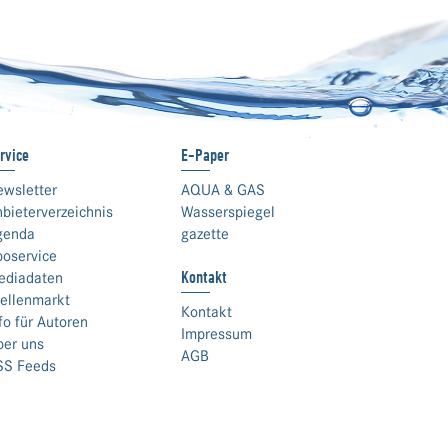
rvice
E-Paper
ewsletter
AQUA & GAS
bieterverzeichnis
Wasserspiegel
genda
gazette
boservice
Kontakt
ediadaten
ellenmarkt
Kontakt
fo für Autoren
Impressum
ber uns
AGB
SS Feeds