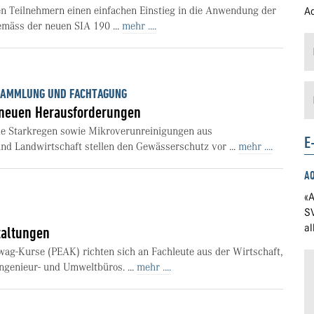
en Teilnehmern einen einfachen Einstieg in die Anwendung der
Ad
mäss der neuen SIA 190 ...
mehr ....
RSAMMLUNG UND FACHTAGUNG
 neuen Herausforderungen
e Starkregen sowie Mikroverunreinigungen aus
E
d Landwirtschaft stellen den Gewässerschutz vor ...
mehr ....
A
«A
S
a
altungen
awag-Kurse (PEAK) richten sich an Fachleute aus der Wirtschaft,
ngenieur- und Umweltbüros. ...
mehr ....