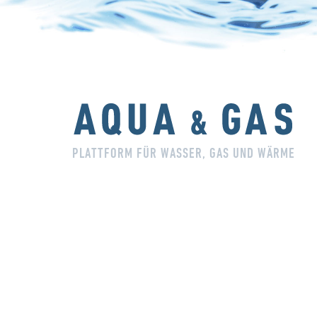
PLATTFORM FÜR WASSER, GAS UND WÄRME