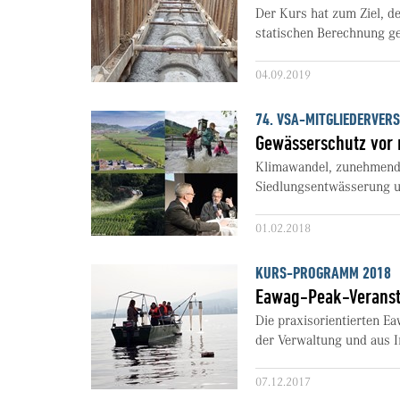
Der Kurs hat zum Ziel, d
statischen Berechnung ge
04.09.2019
74. VSA-MITGLIEDERVE
Gewässerschutz vor
Klimawandel, zunehmend
Siedlungsentwässerung un
01.02.2018
KURS-PROGRAMM 2018
Eawag-Peak-Veranst
Die praxisorientierten E
der Verwaltung und aus I
07.12.2017