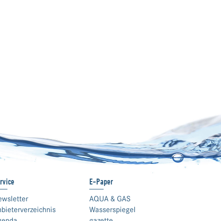
rvice
E-Paper
ewsletter
AQUA & GAS
bieterverzeichnis
Wasserspiegel
genda
gazette