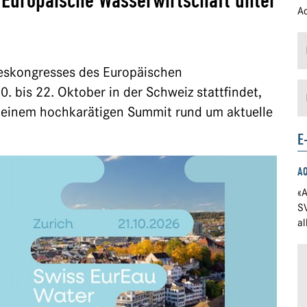
uropäische Wasserwirtschaft unter
Ad
reskongresses des Europäischen
 bis 22. Oktober in der Schweiz stattfindet,
einem hochkarätigen Summit rund um aktuelle
E
A
«A
S
a