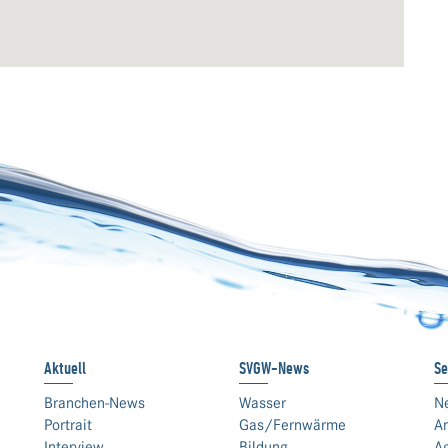
Aktuell
SVGW-News
Se
Branchen-News
Wasser
N
Portrait
Gas/Fernwärme
An
Interview
Bildung
A