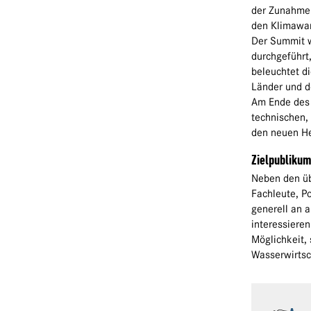
der Zunahme
den Klimawan
Der Summit w
durchgeführt
beleuchtet d
Länder und d
Am Ende des 
technischen,
den neuen H
Zielpubliku
Neben den üb
Fachleute, P
generell an a
interessieren
Möglichkeit, 
Wasserwirtsc