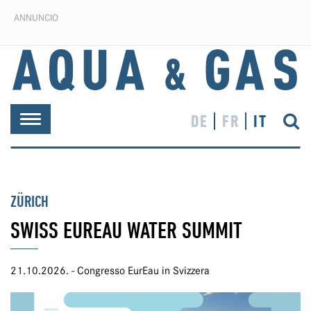
ANNUNCIO
DE
FR
IT
Toggle
navigation
ZÜRICH
SWISS EUREAU WATER SUMMIT
21.10.2026. - Congresso EurEau in Svizzera