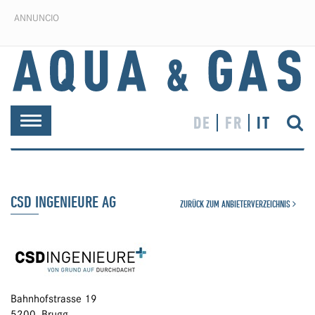
ANNUNCIO
DE
FR
IT
Toggle
navigation
CSD INGENIEURE AG
ZURÜCK ZUM ANBIETERVERZEICHNIS
Bahnhofstrasse 19
5200 Brugg