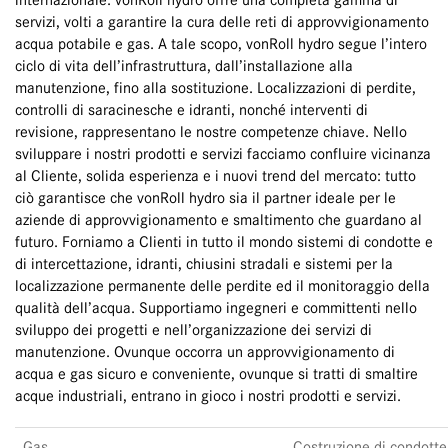
internazionale. vonRoll hydro offre una completa gamma di
servizi, volti a garantire la cura delle reti di approvvigionamento
acqua potabile e gas. A tale scopo, vonRoll hydro segue l’intero
ciclo di vita dell’infrastruttura, dall’installazione alla
manutenzione, fino alla sostituzione. Localizzazioni di perdite,
controlli di saracinesche e idranti, nonché interventi di
revisione, rappresentano le nostre competenze chiave. Nello
sviluppare i nostri prodotti e servizi facciamo confluire vicinanza
al Cliente, solida esperienza e i nuovi trend del mercato: tutto
ciò garantisce che vonRoll hydro sia il partner ideale per le
aziende di approvvigionamento e smaltimento che guardano al
futuro. Forniamo a Clienti in tutto il mondo sistemi di condotte e
di intercettazione, idranti, chiusini stradali e sistemi per la
localizzazione permanente delle perdite ed il monitoraggio della
qualità dell’acqua. Supportiamo ingegneri e committenti nello
sviluppo dei progetti e nell’organizzazione dei servizi di
manutenzione. Ovunque occorra un approvvigionamento di
acqua e gas sicuro e conveniente, ovunque si tratti di smaltire
acque industriali, entrano in gioco i nostri prodotti e servizi.
Gas
Costruzione di condotte