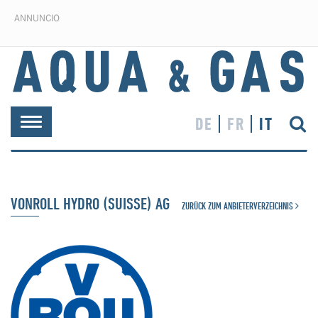
ANNUNCIO
DE
FR
IT
Toggle
navigation
VONROLL HYDRO (SUISSE) AG
ZURÜCK ZUM ANBIETERVERZEICHNIS