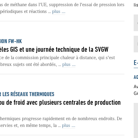
s de méthane dans l'UE, suppression de l'essai de pression lors
li
périodiques et réactions ...
plus ....
SION FW-HK
les GIS et une journée technique de la SVGW
e de la commission principale chaleur à distance, qui s'est
E
breux sujets ont été abordés, ...
plus ....
A
Av
GA
R LES RÉSEAUX THERMIQUES
u de froid avec plusieurs centrales de production
thermiques progresse rapidement en de nombreux endroits. De
ervies et, en même temps, la ...
plus ....