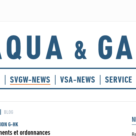
E
SVGW-NEWS
VSA-NEWS
SERVICE
BLOG
N
ION G-HK
ments et ordonnances
Re