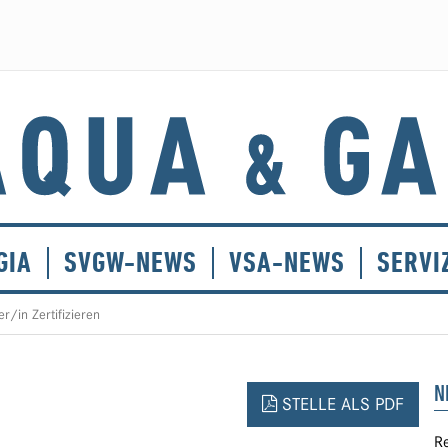
GIA
SVGW-NEWS
VSA-NEWS
SERVI
r/in Zertifizieren
N
STELLE ALS PDF
Re