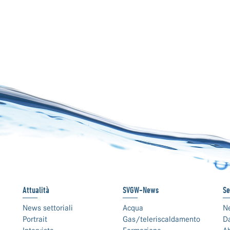
Attualità
SVGW-News
Se
News settoriali
Acqua
N
Portrait
Gas/teleriscaldamento
Da