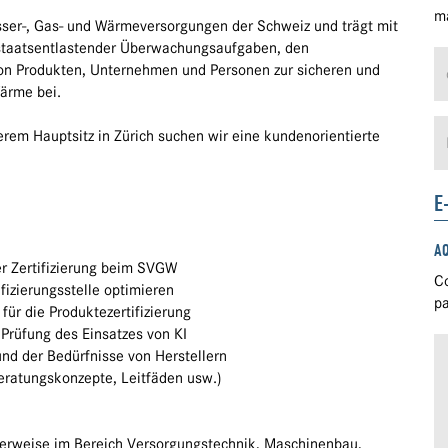
ma
sser-, Gas- und Wärmeversorgungen der Schweiz und trägt mit
g staatsentlastender Überwachungsaufgaben, den
 von Produkten, Unternehmen und Personen zur sicheren und
ärme bei.
erem Hauptsitz in Zürich suchen wir eine kundenorientierte
E
A
er Zertifizierung beim SVGW
Co
fizierungsstelle optimieren
pa
für die Produktezertifizierung
 Prüfung des Einsatzes von KI
nd der Bedürfnisse von Herstellern
eratungskonzepte, Leitfäden usw.)
lerweise im Bereich Versorgungstechnik, Maschinenbau,