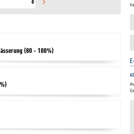
li
twässerung (80 - 100%)
E
A
0%)
Av
GA