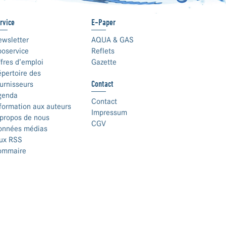
rvice
E-Paper
ewsletter
AQUA & GAS
boservice
Reflets
fres d’emploi
Gazette
pertoire des
Contact
urnisseurs
genda
Contact
formation aux auteurs
Impressum
propos de nous
CGV
onnées médias
lux RSS
ommaire