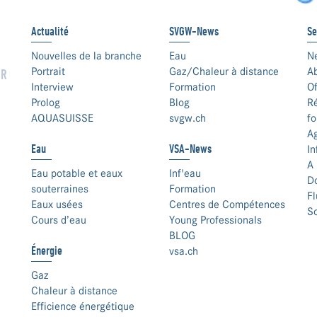
Actualité
SVGW-News
Se
Nouvelles de la branche
Eau
N
Portrait
Gaz/Chaleur à distance
A
UR
Interview
Formation
Of
Prolog
Blog
Ré
AQUASUISSE
svgw.ch
fo
A
Eau
VSA-News
In
A 
Eau potable et eaux
Inf'eau
D
souterraines
Formation
F
Eaux usées
Centres de Compétences
S
Cours d’eau
Young Professionals
BLOG
Énergie
vsa.ch
Gaz
Chaleur à distance
Efficience énergétique