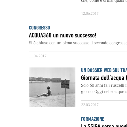
che, come è ormai quasi tr
12.06.2017
CONGRESSO
ACQUA360 un nuovo successo!
Si è chiuso con un pieno successo il secondo congress
11.04.2017
UN DOSSIER WEB SUL TR
Giornata dell’acqua 
Solo 60 anni fa i ruscelli
giorno. Oggi nelle acque 
22.03.2017
FORMAZIONE
La SSIGA cerca nuovi 