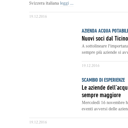
Svizzera italiana
leggi ....
19.12.2016
AZIENDA ACQUA POTABIL
Nuovi soci dal Ticino
A sottolineare l'importan
sempre più aziende si avv
19.12.2016
SCAMBIO DI ESPERIENZE
Le aziende dell’acqua
sempre maggiore
Mercoledì 16 novembre ha
eventi avversi delle azien
19.12.2016