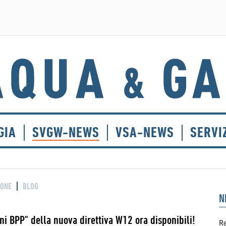
GIA
SVGW-NEWS
VSA-NEWS
SERVI
IONE
BLOG
N
oni BPP" della nuova direttiva W12 ora disponibili!
Re