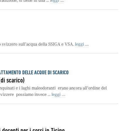
adizione, si tiene in una ...
leggi ....
o svizzero sull’acqua della SSIGA e VSA.
leggi ....
ATTAMENTO DELLE ACQUE DI SCARICO
(di scarico)
 inquinati e i laghi maleodoranti erano ancora all’ordine del
svizzere possiamo invece ...
leggi ....
docenti per i corsi in Ticino