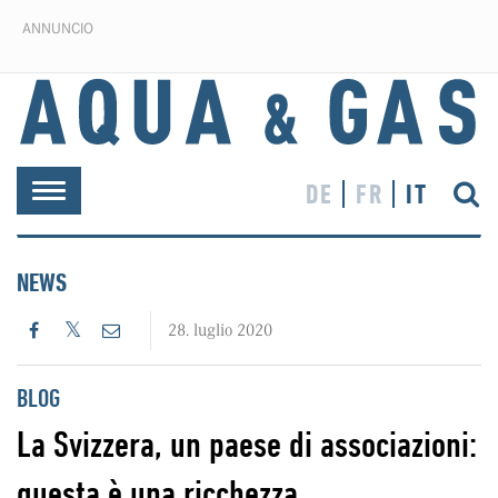
ANNUNCIO
DE
FR
IT
Toggle
navigation
NEWS
28. luglio 2020
BLOG
La Svizzera, un paese di associazioni:
questa è una ricchezza