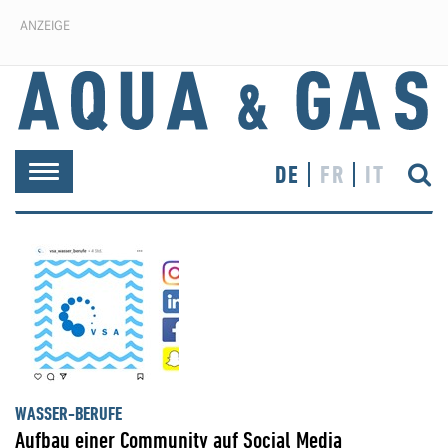
ANZEIGE
DE
FR
IT
Toggle
navigation
WASSER-BERUFE
Aufbau einer Community auf Social Media