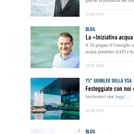
giorno la presenza dei mic
27.09.2019
BLOG
La «Iniziativa acqua 
Il 20 giugno il Consiglio n
acqua potabile» (IAP) e ha
29.07.2019
75° GIUBILEO DELLA VSA
Festeggiate con noi 
Iscrivetevi ora!
leggi ....
03.06.2019
BLOG