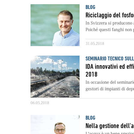
BLOG
Riciclaggio del fosfor
In Svizzera si producono 
Poiché questi fanghi non p
31.05.2018
SEMINARIO TECNICO SUL
IDA innovativi ed ef
2018
In occasione del seminari
gestori di impianti di dep
06.05.2018
BLOG
Nella gestione dell'a
L'acqua è un bene prezioso