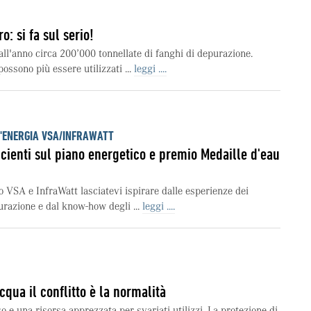
o: si fa sul serio!
all'anno circa 200’000 tonnellate di fanghi di depurazione.
ossono più essere utilizzati ...
leggi ....
L'ENERGIA VSA/INFRAWATT
ficienti sul piano energetico e premio Medaille d'eau
o VSA e InfraWatt lasciatevi ispirare dalle esperienze dei
urazione e dal know-how degli ...
leggi ....
cqua il conflitto è la normalità
 e una risorsa apprezzata per svariati utilizzi. La protezione di