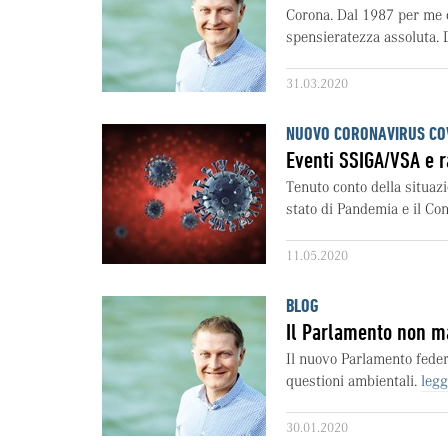
Corona. Dal 1987 per me q
spensieratezza assoluta. D
31.03.2020
NUOVO CORONAVIRUS CO
Eventi SSIGA/VSA e 
Tenuto conto della situazi
stato di Pandemia e il Cons
11.05.2020
BLOG
Il Parlamento non m
Il nuovo Parlamento fede
questioni ambientali.
leggi
30.01.2020