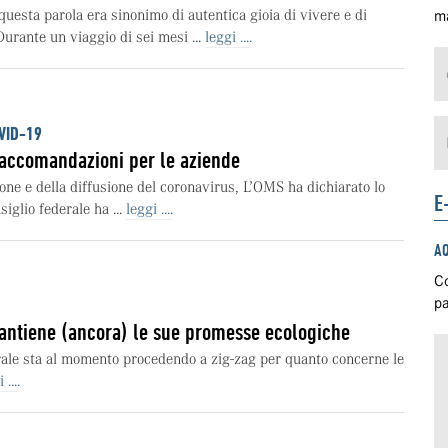
uesta parola era sinonimo di autentica gioia di vivere e di
ma
urante un viaggio di sei mesi ...
leggi ....
VID-19
raccomandazioni per le aziende
one e della diffusione del coronavirus, L’OMS ha dichiarato lo
E
iglio federale ha ...
leggi ....
A
Co
pa
antiene (ancora) le sue promesse ecologiche
rale sta al momento procedendo a zig-zag per quanto concerne le
 ....