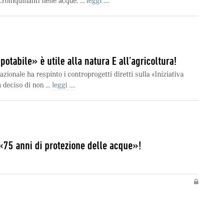
roinquinanti nelle acque. ...
leggi ....
potabile» è utile alla natura E all’agricoltura!
azionale ha respinto i controprogetti diretti sulla «Iniziativa
 deciso di non ...
leggi ....
«75 anni di protezione delle acque»!